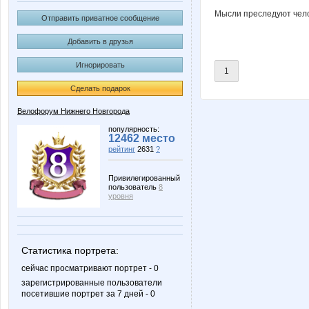
Мысли преследуют чело
Отправить приватное сообщение
Добавить в друзья
Игнорировать
1
Сделать подарок
Велофорум Нижнего Новгорода
популярность:
12462 место
рейтинг
2631
?
Привилегированный
пользователь
8
уровня
Статистика портрета:
сейчас просматривают портрет - 0
зарегистрированные пользователи
посетившие портрет за 7 дней - 0