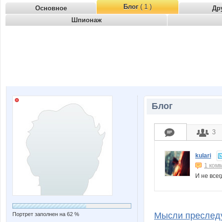
Блог
( 1 )
Основное
Др
Шпионаж
Блог
3
kulari
1 ком
И не все
Мысли преследу
Портрет заполнен на 62 %